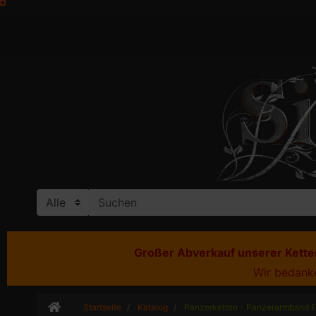
Großer Abverkauf unserer Ketten
Wir bedanke
Startseite
Katalog
Panzerketten - Panzerarmband E