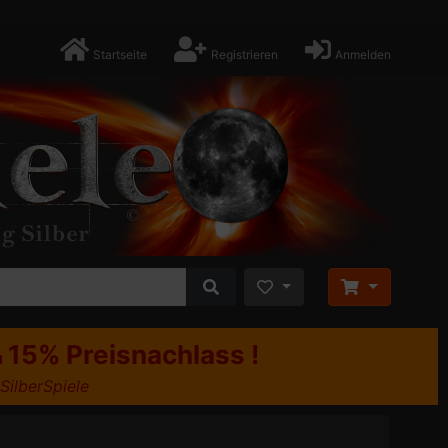
Startseite
Registrieren
Anmelden
15% Preisnachlass !
u
 SilberSpiele