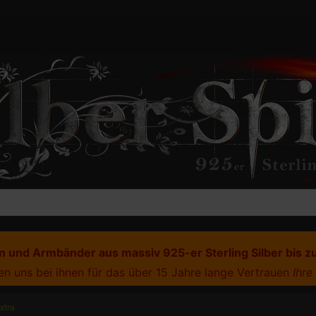
 und Armbänder aus massiv 925-er Sterling Silber bis z
n uns bei ihnen für das über 15 Jahre lange Vertrauen
Ihre
xtra