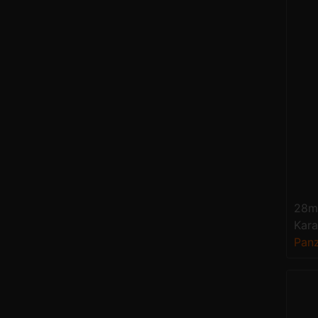
28mm
Kara
Panz