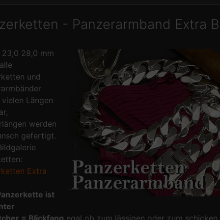
zerketten - Panzerarmband Extra Bre
0 23,0 28,0 mm
alle
ketten und
rarmbänder
n vielen Längen
ar,
rlängen werden
nsch gefertigt.
ildgalerie
ketten:
ketten Extra
anzerkette ist
hter
cher = Blickfang
egal ob zum lässigen oder zum schicken K