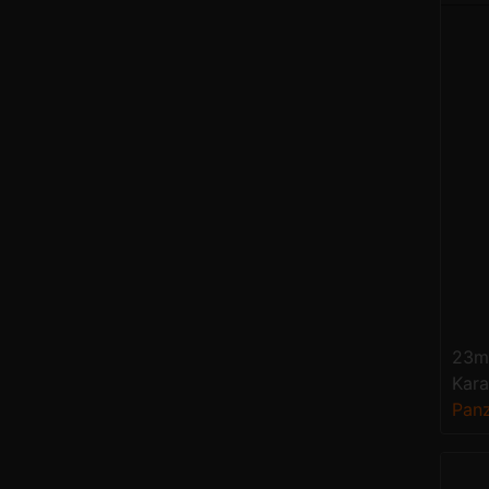
23mm
Kara
Panz