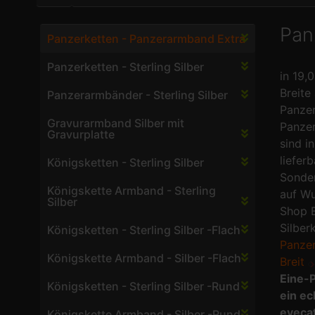
Pan
Panzerketten - Panzerarmband Extra
Panzerketten - Sterling Silber
in 19,
Breite 
Panzerarmbänder - Sterling Silber
Panzer
Gravurarmband Silber mit
Panze
Gravurplatte
sind i
lieferb
Königsketten - Sterling Silber
Sonde
Königskette Armband - Sterling
auf Wu
Silber
Shop B
Silber
Königsketten - Sterling Silber -Flach
Panzer
Königskette Armband - Silber -Flach
Breit
Eine-P
Königsketten - Sterling Silber -Rund
ein ec
eyecat
Königskette Armband - Silber -Rund