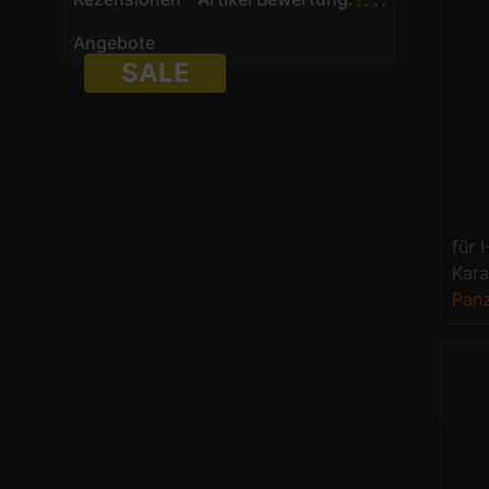
Angebote
SALE
für 
Kara
Panz