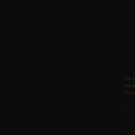
für 
Kara
Panz