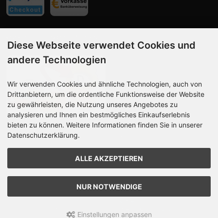
Vorkasse, Paypal Checkout
Diese Webseite verwendet Cookies und
andere Technologien
Wir verwenden Cookies und ähnliche Technologien, auch von
Drittanbietern, um die ordentliche Funktionsweise der Website
zu gewährleisten, die Nutzung unseres Angebotes zu
analysieren und Ihnen ein bestmögliches Einkaufserlebnis
bieten zu können. Weitere Informationen finden Sie in unserer
Datenschutzerklärung.
Wir versenden mit DHL, Deutsche Post
ALLE AKZEPTIEREN
NUR NOTWENDIGE
SilberSpieleShop © 2026 | Template -
Design @rakna
| © 2009-2026 by modified
eCommerce Shopsoftware
mod
ified eCommerce Shopsoftware © 2009-2026
Einstellungen anpassen