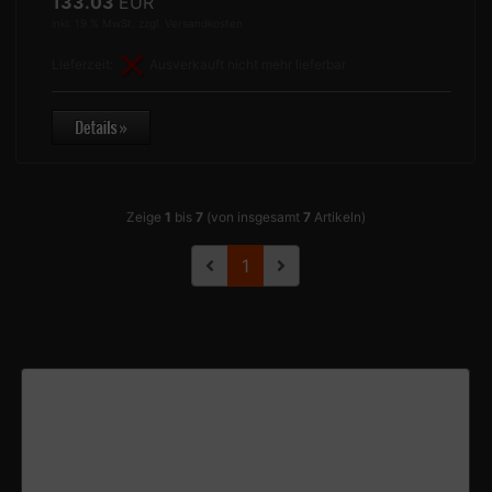
133.03
EUR
inkl. 19 % MwSt. zzgl.
Versandkosten
Lieferzeit:
Ausverkauft nicht mehr lieferbar
Zeige
1
bis
7
(von insgesamt
7
Artikeln)
1