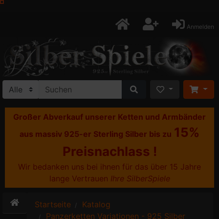
Anmelden
Großer Abverkauf unserer Ketten und Armbänder
15%
aus massiv 925-er Sterling Silber bis zu
Preisnachlass !
Wir bedanken uns bei ihnen für das über 15 Jahre
lange Vertrauen
Ihre SilberSpiele
Startseite
Katalog
Panzerketten Variationen - 925 Silber