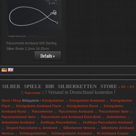
Panzerkette Armband 925 Sterling
Silber Breite 1,2mm 16-25cm
SILBER SPIELE IHR SILBERKETTEN STORE
-
-
DE
EN
::
:: ! Versand in Deutschland kostenlos !
Impressum
Store / Shop
Bildgalerie :
Königsketten
Königskette Armband
Königsketten
Flach
Königskette Armband Flach
Königsketten Rund
Königskette
Armband Rund
Panzerketten
Panzerkette Armband
Panzerketten Vario
Panzerarmband Vario
Panzerkette und Armband Extra Breit
Ankerketten
Ankerkette Armband
Zwillings Panzerketten
Zwillings Panzerkette Armband
Doppel Panzerkette u. Armband
Silberketten Venezia
Silberkette Armband
Venezia
Schlangenketten
Schlangenkette Armband
ID-Armband Gravur-