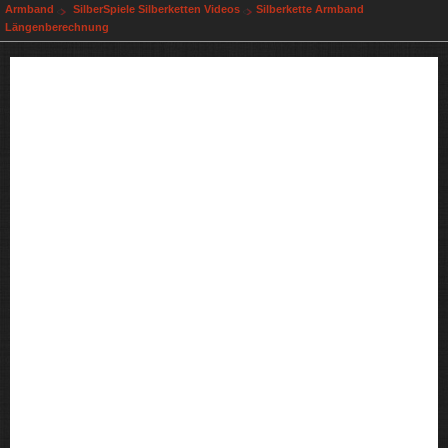
Armband
SilberSpiele Silberketten Videos
Silberkette Armband
Längenberechnung