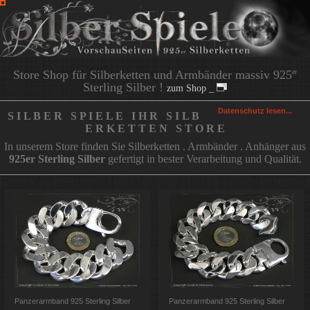
Store Shop für Silberketten und Armbänder massiv 925
er
Sterling Silber !
zum Shop _
Datenschutz lesen...
S I L B E R S P I E L E I H R S I L B
E R K E T T E N S T O R E
In unserem Store finden Sie Silberketten . Armbänder . Anhänger aus
925er Sterling Silber
gefertigt in bester Verarbeitung und Qualität.
Panzerarmband 925 Sterling Silber
Panzerarmband 925 Sterling Silber