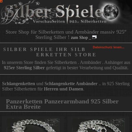
Store Shop für Silberketten und Armbänder massiv 925
er
Sterling Silber !
zum Shop _
Datenschutz lesen...
S I L B E R S P I E L E I H R S I L B
E R K E T T E N S T O R E
In unserem Store finden Sie Silberketten . Armbänder . Anhänger aus
925er Sterling Silber
gefertigt in bester Verarbeitung und Qualität.
Schlangenketten
und
Schlangenkette Ambänder
.. in 925 Sterling
Silber Silberketten für
Herren und Damen
.
Panzerketten Panzerarmband 925 Silber
Extra Breite