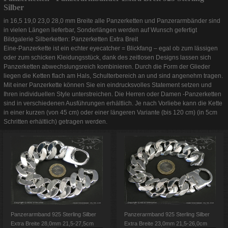
Silber
in 16,5 19,0 23,0 28,0 mm Breite alle Panzerketten und Panzerarmbänder sind
in vielen Längen lieferbar, Sonderlängen werden auf Wunsch gefertigt
Bildgalerie Silberketten: Panzerketten Extra Breit
Eine-Panzerkette ist ein echter eyecatcher = Blickfang – egal ob zum lässigen
oder zum schicken Kleidungsstück, dank des zeitlosen Designs lassen sich
Panzerketten abwechslungsreich kombinieren. Durch die Form der Glieder
liegen die Ketten flach am Hals, Schulterbereich an und sind angenehm tragen.
Mit einer Panzerkette können Sie ein eindrucksvolles Statement setzen und
Ihren individuellen Style unterstreichen. Die Herren oder Damen -Panzerketten
sind in verschiedenen Ausführungen erhältlich. Je nach Vorliebe kann die Kette
in einer kurzen (von 45 cm) oder einer längeren Variante (bis 120 cm) (in 5cm
Schritten erhältlich) getragen werden.
Panzerarmband 925 Sterling Silber
Panzerarmband 925 Sterling Silber
Extra Breite 28,0mm 21,5-27,5cm
Extra Breite 23,0mm 21,5-26,0cm