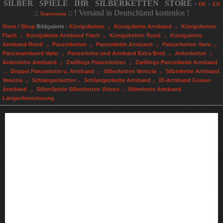
SILBER SPIELE IHR SILBERKETTEN STORE
-
-
DE
EN
::
:: ! Versand in Deutschland kostenlos !
Impressum
Store / Shop
Bildgalerie :
Königsketten
Königskette Armband
Königsketten
Flach
Königskette Armband Flach
Königsketten Rund
Königskette
Armband Rund
Panzerketten
Panzerkette Armband
Panzerketten Vario
Panzerarmband Vario
Panzerkette und Armband Extra Breit
Ankerketten
Ankerkette Armband
Zwillings Panzerketten
Zwillings Panzerkette Armband
Doppel Panzerkette u. Armband
Silberketten Venezia
Silberkette Armband
Venezia
Schlangenketten
Schlangenkette Armband
ID-Armband Gravur-
Armband
SilberSpiele Silberketten Videos
Silberkette Armband
Längenberechnung