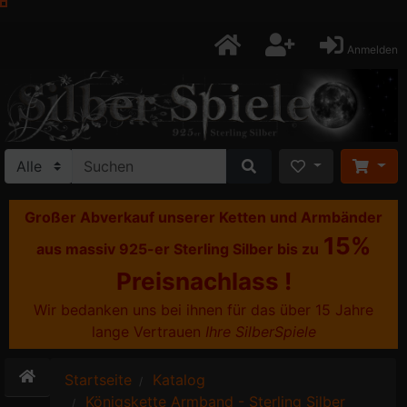
Anmelden
Großer Abverkauf unserer Ketten und Armbänder
15%
aus massiv 925-er Sterling Silber bis zu
Preisnachlass !
Wir bedanken uns bei ihnen für das über 15 Jahre
lange Vertrauen
Ihre SilberSpiele
Startseite
Katalog
Königskette Armband - Sterling Silber