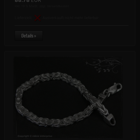
88.78
EUR
inkl. 19 % MwSt. zzgl.
Versandkosten
Lieferzeit:
Ausverkauft nicht mehr lieferbar