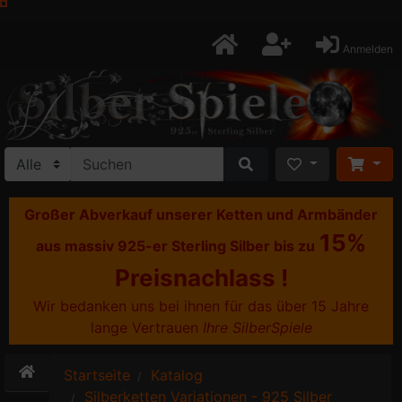
Anmelden
Großer Abverkauf unserer Ketten und Armbänder
15%
aus massiv 925-er Sterling Silber bis zu
Preisnachlass !
Wir bedanken uns bei ihnen für das über 15 Jahre
lange Vertrauen
Ihre SilberSpiele
Startseite
Katalog
Silberketten Variationen - 925 Silber