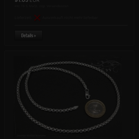
91.05
EUR
inkl. 19 % MwSt. zzgl.
Versandkosten
Lieferzeit:
Ausverkauft nicht mehr lieferbar