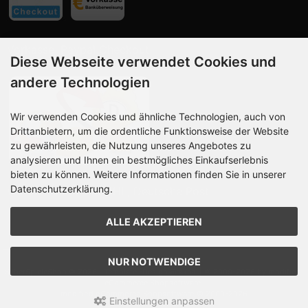
Vorkasse, Paypal Checkout
Diese Webseite verwendet Cookies und
andere Technologien
Wir verwenden Cookies und ähnliche Technologien, auch von
Drittanbietern, um die ordentliche Funktionsweise der Website
zu gewährleisten, die Nutzung unseres Angebotes zu
analysieren und Ihnen ein bestmögliches Einkaufserlebnis
bieten zu können. Weitere Informationen finden Sie in unserer
Datenschutzerklärung.
Wir versenden mit DHL, Deutsche Post
ALLE AKZEPTIEREN
NUR NOTWENDIGE
SilberSpieleShop © 2026 | Template -
Design @rakna
| © 2009-2026 by modified
eCommerce Shopsoftware
mod
ified eCommerce Shopsoftware © 2009-2026
Einstellungen anpassen