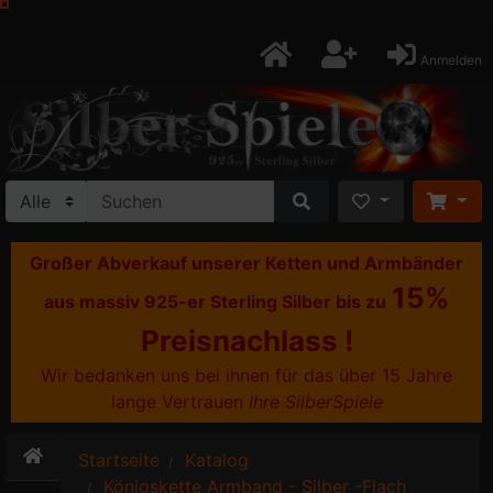
Anmelden
Großer Abverkauf unserer Ketten und Armbänder
15%
aus massiv 925-er Sterling Silber bis zu
Preisnachlass !
Wir bedanken uns bei ihnen für das über 15 Jahre
lange Vertrauen
Ihre SilberSpiele
Startseite
Katalog
Königskette Armband - Silber -Flach