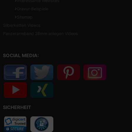
Interessante Websites
Gravur-Beispiele
Sitemap
Silberketten Videos
Panzerarmband 28mm anlegen Videos
SOCIAL MEDIA:
SICHERHEIT