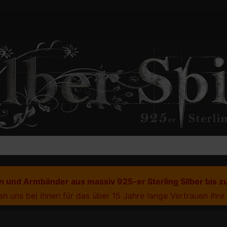
 und Armbänder aus massiv 925-er Sterling Silber bis z
n uns bei ihnen für das über 15 Jahre lange Vertrauen
Ihre