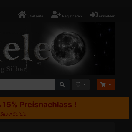
Startseite
Registrieren
Anmelden
15% Preisnachlass !
u
 SilberSpiele