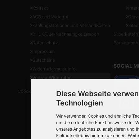
Kontakt
Inter
AGB und Widerruf
Gravu
ZahlungsOptionen und VersandKosten
Site
DHL CO2e-Nachhaltigkeitsreport
Silberketten
Datenschutz
Panzerarmb
Impressum
Gutscheine
SOCIAL M
Widerrufformular Info
Vertrag Widerrufen
Cookie Einstellungen
Diese Webseite verwen
Technologien
Wir verwenden Cookies und ähnliche Tech
um die ordentliche Funktionsweise der W
unseres Angebotes zu analysieren und I
Einkaufserlebnis bieten zu können. Weite