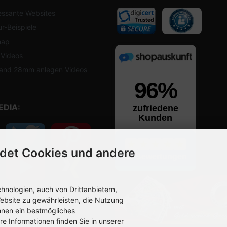
essante Websites
r-Beispiele
map
 Videos
and 28mm anlegen Videos
EDIA:
det Cookies und andere
nologien, auch von Drittanbietern,
ebsite zu gewährleisten, die Nutzung
hnen ein bestmögliches
re Informationen finden Sie in unserer