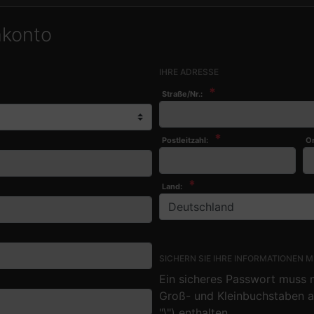
nkonto
IHRE ADRESSE
*
Straße/Nr.:
*
*
Postleitzahl:
Or
*
Land:
SICHERN SIE IHRE INFORMATIONEN M
Ein sicheres Passwort muss m
Groß- und Kleinbuchstaben a
"\") enthalten.