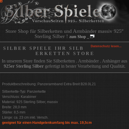
Store Shop für Silberketten und Armbänder massiv 925
er
Sterling Silber !
zum Shop _
Datenschutz lesen...
S I L B E R S P I E L E I H R S I L B
E R K E T T E N S T O R E
In unserem Store finden Sie Silberketten . Armbänder . Anhänger aus
925er Sterling Silber
gefertigt in bester Verarbeitung und Qualität.
Produktbeschreibung: Panzerarmband Extra Breit B28.0L21
Silberkette-Typ: Panzerkette
Verschluss: Karabiner
Material: 925 Sterling Silber, massiv
Breite: 28,0 mm
Stärke: 8,5 mm
Länge: ca. 23 cm inkl. Versch.
geeignet für einen Handgelenkumfang bis max. 19,5cm