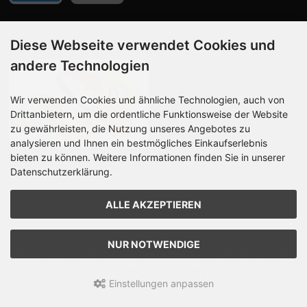
Vorkasse, Paypal Checkout
Diese Webseite verwendet Cookies und
andere Technologien
Wir verwenden Cookies und ähnliche Technologien, auch von
Drittanbietern, um die ordentliche Funktionsweise der Website
zu gewährleisten, die Nutzung unseres Angebotes zu
analysieren und Ihnen ein bestmögliches Einkaufserlebnis
bieten zu können. Weitere Informationen finden Sie in unserer
Datenschutzerklärung.
Wir versenden mit DHL, Deutsche Post
ALLE AKZEPTIEREN
NUR NOTWENDIGE
SilberSpieleShop © 2026 | Template -
Design @rakna
| © 2009-2026 by modified
eCommerce Shopsoftware
mod
ified eCommerce Shopsoftware © 2009-2026
Einstellungen anpassen