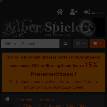
Anmelden
Großer Abverkauf unserer Ketten und Armbänder
15%
aus massiv 925-er Sterling Silber bis zu
Preisnachlass !
Wir bedanken uns bei ihnen für das über 15 Jahre
lange Vertrauen
Ihre SilberSpiele
Startseite
Katalog
Königskette Armband - Silber -Rund