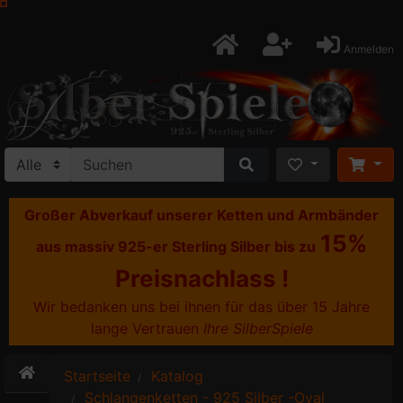
Anmelden
Großer Abverkauf unserer Ketten und Armbänder
15%
aus massiv 925-er Sterling Silber bis zu
Preisnachlass !
Wir bedanken uns bei ihnen für das über 15 Jahre
lange Vertrauen
Ihre SilberSpiele
Startseite
Katalog
Schlangenketten - 925 Silber -Oval