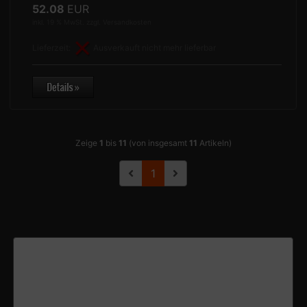
52.08
EUR
inkl. 19 % MwSt. zzgl.
Versandkosten
Lieferzeit:
Ausverkauft nicht mehr lieferbar
Zeige
1
bis
11
(von insgesamt
11
Artikeln)
1