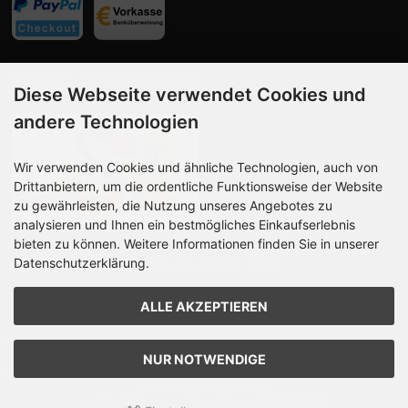
Vorkasse, Paypal Checkout
Diese Webseite verwendet Cookies und
andere Technologien
Wir verwenden Cookies und ähnliche Technologien, auch von
Drittanbietern, um die ordentliche Funktionsweise der Website
zu gewährleisten, die Nutzung unseres Angebotes zu
analysieren und Ihnen ein bestmögliches Einkaufserlebnis
bieten zu können. Weitere Informationen finden Sie in unserer
Datenschutzerklärung.
Wir versenden mit DHL, Deutsche Post
ALLE AKZEPTIEREN
NUR NOTWENDIGE
SilberSpieleShop © 2026 | Template -
Design @rakna
| © 2009-2026 by modified
eCommerce Shopsoftware
mod
ified eCommerce Shopsoftware © 2009-2026