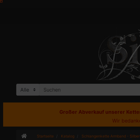
Großer Abverkauf unserer Ketten
Wir bedanke
Startseite
Katalog
Schlangenkette Armband - Silbe