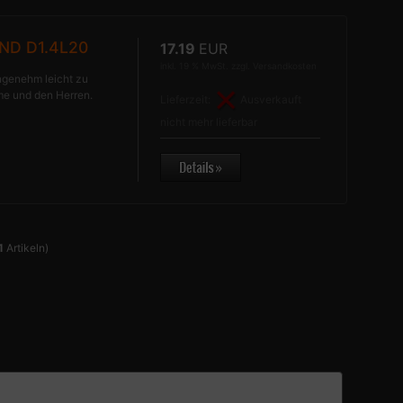
D D1.4L20
17.19
EUR
inkl. 19 % MwSt. zzgl.
Versandkosten
ngenehm leicht zu
me und den Herren.
Lieferzeit:
Ausverkauft
nicht mehr lieferbar
1
Artikeln)