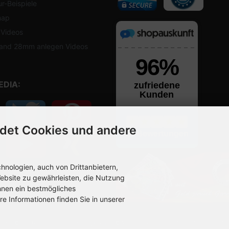
r-Beispiele
map
 Videos
and 28mm anlegen Videos
EDIA:
det Cookies und andere
nologien, auch von Drittanbietern,
ebsite zu gewährleisten, die Nutzung
hnen ein bestmögliches
re Informationen finden Sie in unserer
eShop © 2026 | Template -
Design @rakna
| © 2009-2026 by modified eCommerce Sh