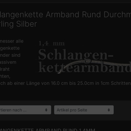
langenkette Armband Rund Durchm
ling Silber
esser alle
genkette
nder sind
assivem
draht
hten,
lich ab einer Länge von 16.0 cm bis 25.0cm in 1cm Schritten
ANGENKETTE ARMBAND RUND 1.4MM