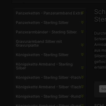
Sch
Panzerketten - Panzerarmband Extra
Ster
Panzerketten - Sterling Silber
Panzerarmbänder - Sterling Silber
Durchm
Schlan
Gravurarmband Silber mit
Armbä
Gravurplatte
aus m
Königsketten - Sterling Silber
Silber
gefloc
Königskette Armband - Sterling
erhält
Silber
Königsketten - Sterling Silber -Flach
Königskette Armband - Silber -Flach
Königsketten - Sterling Silber -Rund
SCHL
Königskette Armband - Silber -Rund