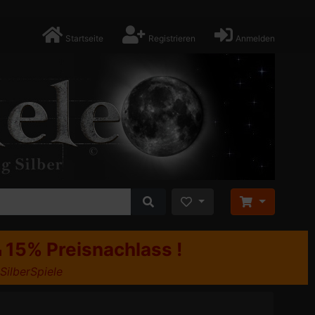
Startseite
Registrieren
Anmelden
15% Preisnachlass !
u
 SilberSpiele