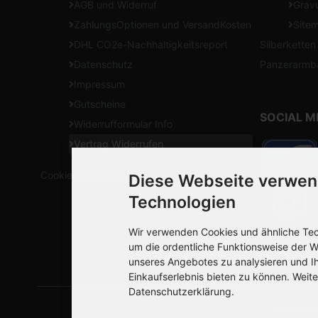
AGB und Widerruf
Gravu
ZahlungsOptionen und VersandKosten
Site
DHL CO2e-Nachhaltigkeitsreport
Silberketten
Datenschutz
Panzerarmb
Impressum
Gutscheine
SOCIAL M
Widerrufformular Info
Vertrag Widerrufen
Cookie Einstellungen
Diese Webseite verwen
Technologien
Wir verwenden Cookies und ähnliche Tech
um die ordentliche Funktionsweise der W
unseres Angebotes zu analysieren und I
Einkaufserlebnis bieten zu können. Weite
Datenschutzerklärung.
SilberSpiel