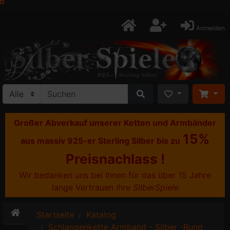
Anmelden
Großer Abverkauf unserer Ketten und Armbänder
15%
aus massiv 925-er Sterling Silber bis zu
Preisnachlass !
Wir bedanken uns bei ihnen für das über 15 Jahre
lange Vertrauen
Ihre SilberSpiele
Startseite
Katalog
Schlangenkette Armband - Silber -Rund