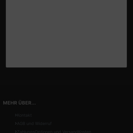
MEHR ÜBER...
Kontakt
AGB und Widerruf
ZahlungsOptionen und VersandKosten