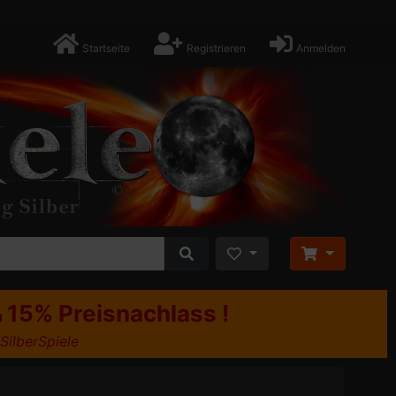
Startseite
Registrieren
Anmelden
15% Preisnachlass !
u
 SilberSpiele