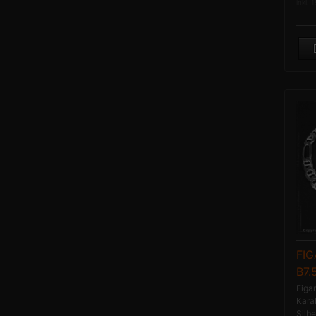
inkl. 
FI
B7.
Figa
Kara
Silb