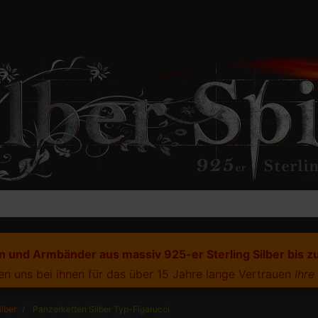
 und Armbänder aus massiv 925-er Sterling Silber bis z
n uns bei ihnen für das über 15 Jahre lange Vertrauen
Ihre
ilber
Panzerketten Silber Typ-Figarucci