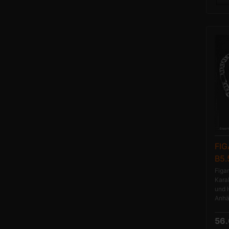
FI
B5
Figa
Kara
und 
Anhän
56