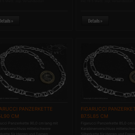
19 % MwSt. zzgl.
Versandkosten
inkl. 19 % MwSt. zzgl.
Versandkosten
GARUCCI PANZERKETTE
FIGARUCCI PANZERKE
5L90 CM
B7.5L85 CM
rucci Panzerkette 90,0 cm lang mit
Figarucci Panzerkette 85,0 cm l
binerverschluss mittelschwere
Karabinerverschluss mittelschw
erkette für Herren und Damen.
Silberkette für Herren und Dame