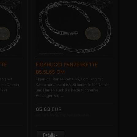
TTE
FIGARUCCI PANZERKETTE
B5.5L65 CM
ang mit
Figarucci Panzerkette 65,0 cm lang mit
e für Damen
Karabinerverschluss, Silberkette für Damen
roßŸe
und Herren auch als Kette für großŸe
Anhänger wie ...
65.83
EUR
inkl. 19 % MwSt. zzgl.
Versandkosten