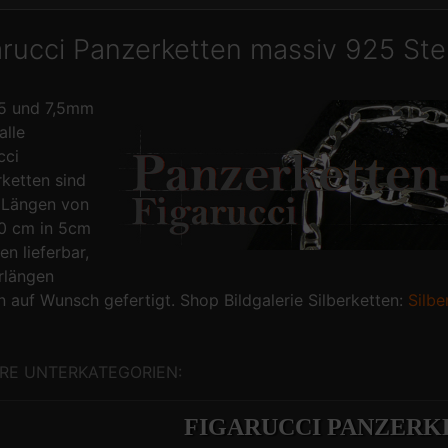
arucci Panzerketten massiv 925 Ster
,5 und 7,5mm
alle
cci
ketten sind
 Längen von
0 cm in 5cm
en lieferbar,
rlängen
 auf Wunsch gefertigt. Shop Bildgalerie Silberketten:
Silbe
RE UNTERKATEGORIEN:
FIGARUCCI PANZERK