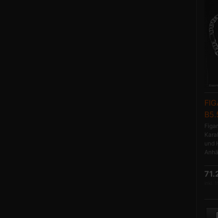
FI
B5.
Figa
Kara
und 
Anhän
71
inkl. 