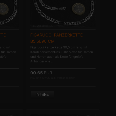
TTE
FIGARUCCI PANZERKETTE
B5.5L90 CM
ang mit
Figarucci Panzerkette 90,0 cm lang mit
e für Damen
Karabinerverschluss, Silberkette für Damen
roßŸe
und Herren auch als Kette für großŸe
Anhänger wie ...
90.65
EUR
inkl. 19 % MwSt. zzgl.
Versandkosten