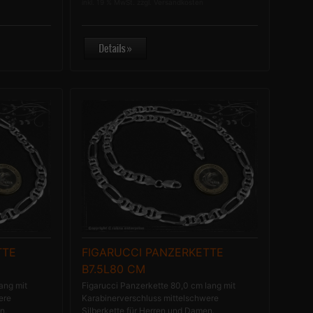
inkl. 19 % MwSt. zzgl.
Versandkosten
TTE
FIGARUCCI PANZERKETTE
B7.5L80 CM
ang mit
Figarucci Panzerkette 80,0 cm lang mit
ere
Karabinerverschluss mittelschwere
n.
Silberkette für Herren und Damen.