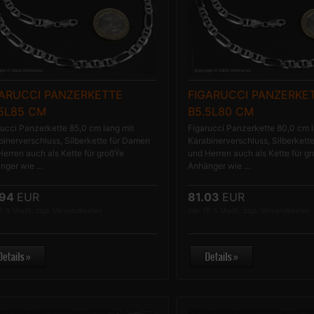
GARUCCI PANZERKETTE
FIGARUCCI PANZERKE
.5L85 CM
B5.5L80 CM
rucci Panzerkette 85,0 cm lang mit
Figarucci Panzerkette 80,0 cm l
binerverschluss, Silberkette für Damen
Karabinerverschluss, Silberkett
Herren auch als Kette für großŸe
und Herren auch als Kette für g
ger wie ...
Anhänger wie ...
.94
EUR
81.03
EUR
19 % MwSt. zzgl.
Versandkosten
inkl. 19 % MwSt. zzgl.
Versandkosten