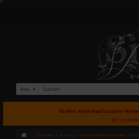
Großer Abverkauf unserer Ketten
Wir bedanke
Startseite
Katalog
Panzerketten Variationen - 925 S