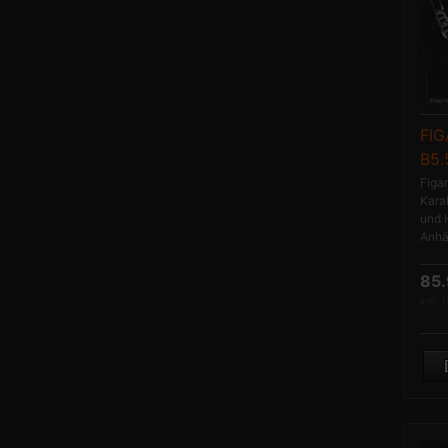
FI
B5
Figa
Kara
und 
Anhän
85
inkl. 