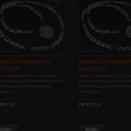
GARUCCI PANZERKETTE
FIGARUCCI PANZERKE
5L70 CM
B5.5L75 CM
rucci Panzerkette 70,0 cm lang mit
Figarucci Panzerkette 75,0 cm l
binerverschluss, Silberkette für Damen
Karabinerverschluss, Silberkett
Herren auch als Kette für großŸe
und Herren auch als Kette für g
ger wie ...
Anhänger wie ...
.20
EUR
76.11
EUR
19 % MwSt. zzgl.
Versandkosten
inkl. 19 % MwSt. zzgl.
Versandkosten