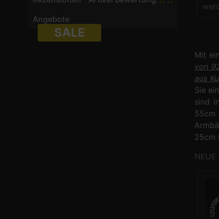
werd
Angebote
SALE
Mit ei
von 92
aus Ku
Sie ei
sind i
55cm 6
Armbä
25cm 
NEUE 