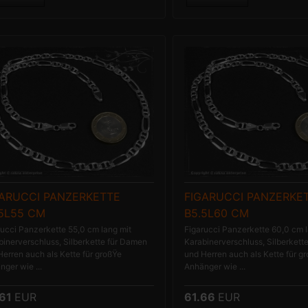
GARUCCI PANZERKETTE
FIGARUCCI PANZERKE
.5L55 CM
B5.5L60 CM
rucci Panzerkette 55,0 cm lang mit
Figarucci Panzerkette 60,0 cm l
binerverschluss, Silberkette für Damen
Karabinerverschluss, Silberkett
Herren auch als Kette für großŸe
und Herren auch als Kette für g
ger wie ...
Anhänger wie ...
.61
EUR
61.66
EUR