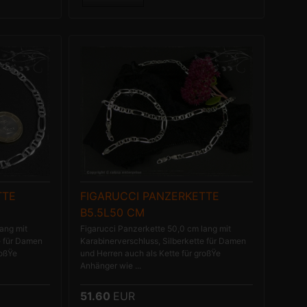
TTE
FIGARUCCI PANZERKETTE
B5.5L50 CM
ang mit
Figarucci Panzerkette 50,0 cm lang mit
e für Damen
Karabinerverschluss, Silberkette für Damen
roßŸe
und Herren auch als Kette für großŸe
Anhänger wie ...
51.60
EUR