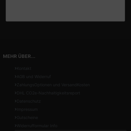
MEHR ÜBER...
Kontakt
AGB und Widerruf
ZahlungsOptionen und VersandKosten
DHL CO2e-Nachhaltigkeitsreport
Datenschutz
Impressum
Gutscheine
Widerrufformular Info