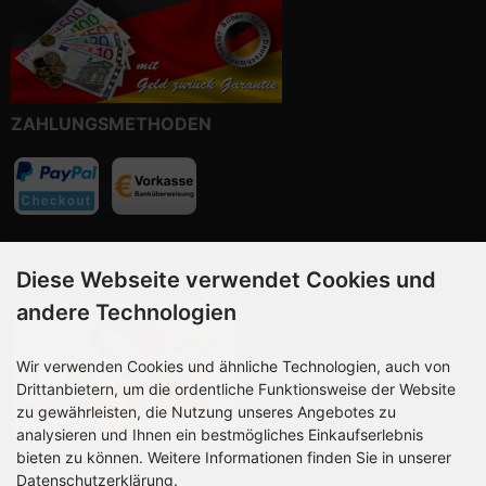
ZAHLUNGSMETHODEN
Vorkasse, Paypal Checkout
Diese Webseite verwendet Cookies und
andere Technologien
Wir verwenden Cookies und ähnliche Technologien, auch von
Drittanbietern, um die ordentliche Funktionsweise der Website
zu gewährleisten, die Nutzung unseres Angebotes zu
analysieren und Ihnen ein bestmögliches Einkaufserlebnis
bieten zu können. Weitere Informationen finden Sie in unserer
Datenschutzerklärung.
Wir versenden mit DHL, Deutsche Post