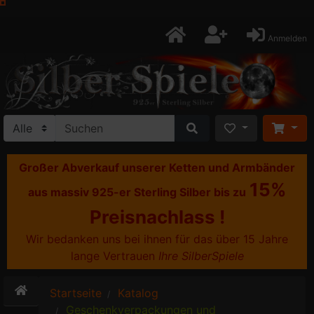
Anmelden
Großer Abverkauf unserer Ketten und Armbänder
15%
aus massiv 925-er Sterling Silber bis zu
Preisnachlass !
Wir bedanken uns bei ihnen für das über 15 Jahre
lange Vertrauen
Ihre SilberSpiele
Startseite
Katalog
Geschenkverpackungen und