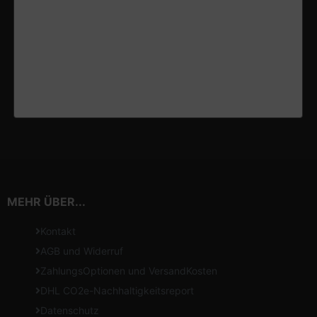
MEHR ÜBER...
Kontakt
AGB und Widerruf
ZahlungsOptionen und VersandKosten
DHL CO2e-Nachhaltigkeitsreport
Datenschutz