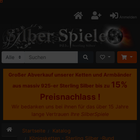
Anmelden
Großer Abverkauf unserer Ketten und Armbänder
15%
aus massiv 925-er Sterling Silber bis zu
Preisnachlass !
Wir bedanken uns bei ihnen für das über 15 Jahre
lange Vertrauen
Ihre SilberSpiele
Startseite
Katalog
Königsketten - Sterling Silber -Rund