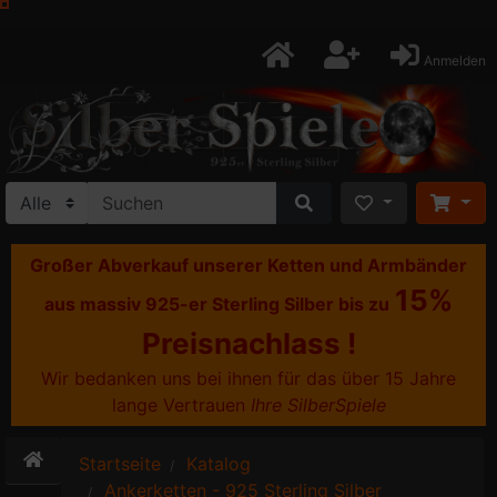
Anmelden
Großer Abverkauf unserer Ketten und Armbänder
15%
aus massiv 925-er Sterling Silber bis zu
Preisnachlass !
Wir bedanken uns bei ihnen für das über 15 Jahre
lange Vertrauen
Ihre SilberSpiele
Startseite
Katalog
Ankerketten - 925 Sterling Silber