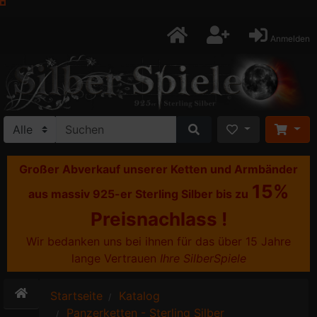
Anmelden
Großer Abverkauf unserer Ketten und Armbänder
15%
aus massiv 925-er Sterling Silber bis zu
Preisnachlass !
Wir bedanken uns bei ihnen für das über 15 Jahre
lange Vertrauen
Ihre SilberSpiele
Startseite
Katalog
Panzerketten - Sterling Silber