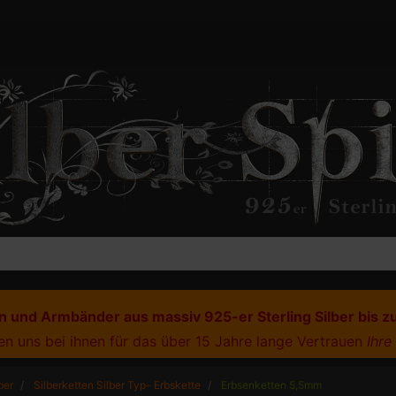
 und Armbänder aus massiv 925-er Sterling Silber bis z
n uns bei ihnen für das über 15 Jahre lange Vertrauen
Ihre
ber
Silberketten Silber Typ- Erbskette
Erbsenketten 5,5mm