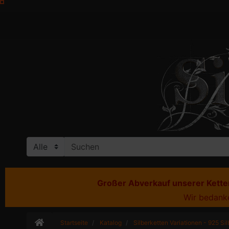
Großer Abverkauf unserer Ketten
Wir bedanke
Startseite
Katalog
Silberketten Variationen - 925 Sil