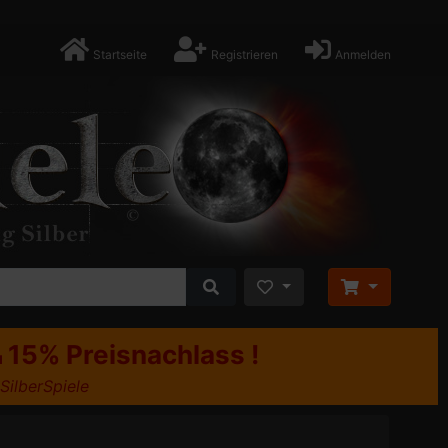
Startseite
Registrieren
Anmelden
15% Preisnachlass !
u
 SilberSpiele