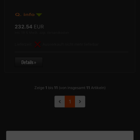
232.54
EUR
inkl. 19 % MwSt. zzgl.
Versandkosten
Lieferzeit:
Ausverkauft nicht mehr lieferbar
Zeige
1
bis
11
(von insgesamt
11
Artikeln)
1