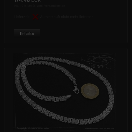
174.48
EUR
inkl. 19 % MwSt. zzgl.
Versandkosten
Lieferzeit:
Ausverkauft nicht mehr lieferbar