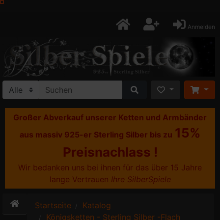
Anmelden
Großer Abverkauf unserer Ketten und Armbänder
15%
aus massiv 925-er Sterling Silber bis zu
Preisnachlass !
Wir bedanken uns bei ihnen für das über 15 Jahre
lange Vertrauen
Ihre SilberSpiele
Startseite
Katalog
Königsketten - Sterling Silber -Flach