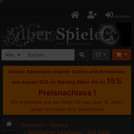
Anmelden
Großer Abverkauf unserer Ketten und Armbänder
15%
aus massiv 925-er Sterling Silber bis zu
Preisnachlass !
Wir bedanken uns bei ihnen für das über 15 Jahre
lange Vertrauen
Ihre SilberSpiele
Startseite
Katalog
Silberketten Variationen - 925 Silber