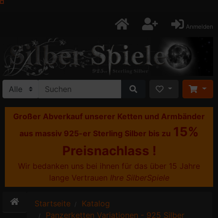
Anmelden
Großer Abverkauf unserer Ketten und Armbänder
15%
aus massiv 925-er Sterling Silber bis zu
Preisnachlass !
Wir bedanken uns bei ihnen für das über 15 Jahre
lange Vertrauen
Ihre SilberSpiele
Startseite
Katalog
Panzerketten Variationen - 925 Silber