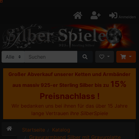
Anmelden
Großer Abverkauf unserer Ketten und Armbänder
15%
aus massiv 925-er Sterling Silber bis zu
Preisnachlass !
Wir bedanken uns bei ihnen für das über 15 Jahre
lange Vertrauen
Ihre SilberSpiele
Startseite
Katalog
Gravurarmband Silber mit Gravurplatte