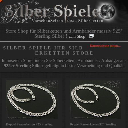
Store Shop für Silberketten und Armbänder massiv 925
er
Sterling Silber !
zum Shop _
Datenschutz lesen...
S I L B E R S P I E L E I H R S I L B
E R K E T T E N S T O R E
In unserem Store finden Sie Silberketten . Armbänder . Anhänger aus
925er Sterling Silber
gefertigt in bester Verarbeitung und Qualität.
Doppel Panzerketten 925 Sterling
Doppel Panzerketten 925 Sterling